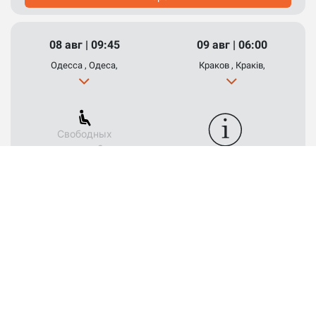
08 авг | 09:45
09 авг | 06:00
Одесса , Одеса,
Краков , Краків,
Свободных
мест : 8
Выбрать место
3 500 UAH
Выбрать
08 авг | 10:15
09 авг | 06:00
Одесса , Одеса,
Краков , Краків,