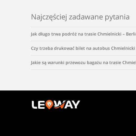
Najczęściej zadawane pytania
Jak długo trwa podróż na trasie Chmielnicki – Berli
Czy trzeba drukować bilet na autobus Chmielnicki 
Jakie są warunki przewozu bagażu na trasie Chmieln