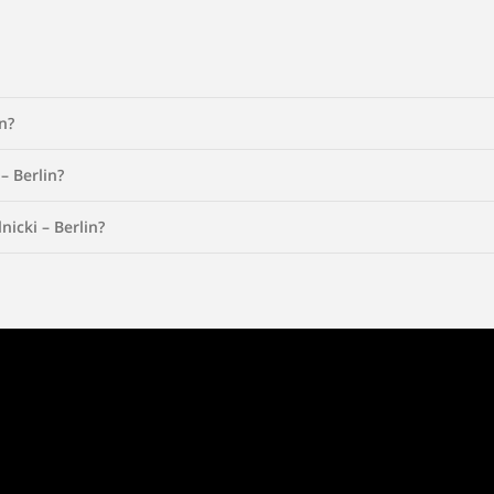
n?
– Berlin?
icki – Berlin?