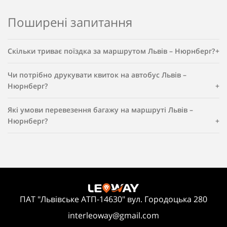
Поширені запитання
Скільки триває поїздка за маршрутом Львів – Нюрнберг?
Чи потрібно друкувати квиток на автобус Львів –
Нюрнберг?
Які умови перевезення багажу на маршруті Львів –
Нюрнберг?
ПАТ "Львівське АТП-14630" вул. Городоцька 280
interleoway@gmail.com