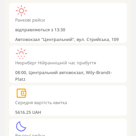
light_mode
Ранкові рейси
відправляються з
13:30
Автовокзал "Центральний", вул. Стрийська, 109
sunny_snowing
Нюрнберг
Нійраннішній час прибуття
08:00,
Центральний автовокзал, Wily-Brandt-
Platz
account_balance_wallet
Середня вартість квитка
5616.25 UAH
clear_night
Вечірні рейси