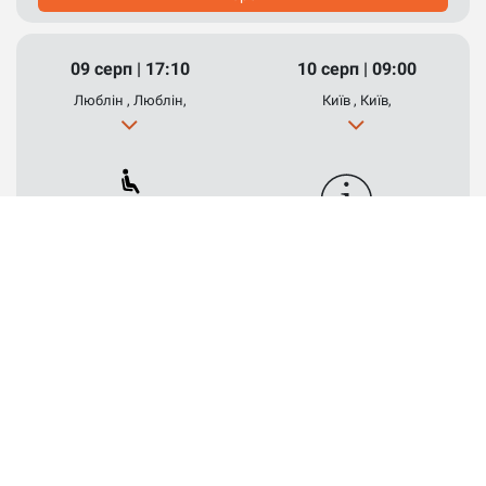
09 серп | 17:10
10 серп | 09:00
Люблін , Люблін,
Київ , Київ,
Вільних
місць : 26
Обрати місце
2 600 UAH
Вибрати
09 серп | 19:40
10 серп | 09:00
Люблін , Люблін,
Київ , Київ,