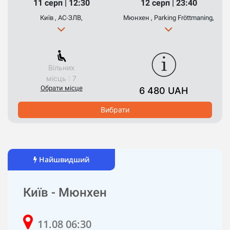
11 серп | 12:30
12 серп | 23:40
Київ , АС-ЗЛВ,
Мюнхен , Parking Fröttmaning,
Вільних
місць : 7
Обрати місце
6 480 UAH
Вибрати
Найшвидший
Київ - Мюнхен
11.08 06:30