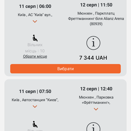
12 серп | 11:50
11 серп | 06:00
Мюнхен , Паркплатц
Київ , АС "Київ" вул.,
Фреттманнинг біля Alianz Arena
(80939)
Вільних
місць : 10
Обрати місце
7 344 UAH
Вибрати
12 серп | 12:40
11 серп | 07:50
Мюнхен , Парковка
Київ , Автостанция “Киев“,
«Фрёттманинг»,
Вільних